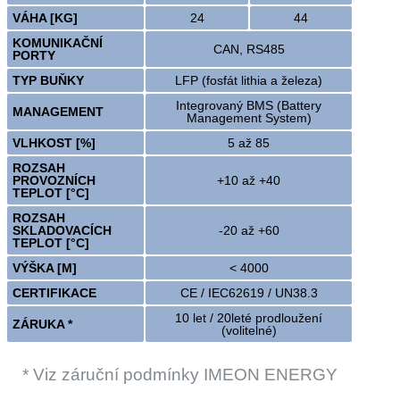
VÁHA [KG]
24
44
KOMUNIKAČNÍ
CAN, RS485
PORTY
TYP BUŇKY
LFP (fosfát lithia a železa)
Integrovaný BMS (Battery
MANAGEMENT
Management System)
VLHKOST [%]
5 až 85
ROZSAH
PROVOZNÍCH
+10 až +40
TEPLOT [°C]
ROZSAH
SKLADOVACÍCH
-20 až +60
TEPLOT [°C]
VÝŠKA [M]
< 4000
CERTIFIKACE
CE / IEC62619 / UN38.3
10 let / 20leté prodloužení
ZÁRUKA *
(volitelné)
* Viz záruční podmínky IMEON ENERGY