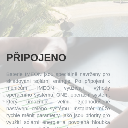
PŘIPOJENO
Baterie IMEON jsou speciálně navrženy pro
skladování solární energie. Po připojení k
měničům IMEON využívají výhody
operačního systému. ONE. operační systém,
který umožňuje velmi zjednodušené
nastavení celého systému. Instalatér může
rychle měnit parametry, jako jsou priority pro
využití solární energie a povolená hloubka