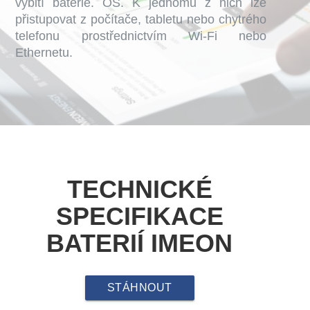
vybití baterie. OS. K jednomu z nich lze
přistupovat z počítače, tabletu nebo chytrého
telefonu prostřednictvím Wi-Fi nebo
Ethernetu.
TECHNICKÉ
SPECIFIKACE
BATERIÍ IMEON
STÁHNOUT