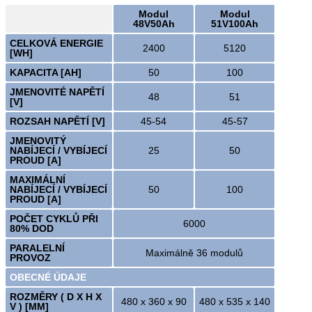
Modul
Modul
48V50Ah
51V100Ah
CELKOVÁ ENERGIE
2400
5120
[WH]
KAPACITA [AH]
50
100
JMENOVITÉ NAPĚTÍ
48
51
[V]
ROZSAH NAPĚTÍ [V]
45-54
45-57
JMENOVITÝ
NABÍJECÍ / VYBÍJECÍ
25
50
PROUD [A]
MAXIMÁLNÍ
NABÍJECÍ / VYBÍJECÍ
50
100
PROUD [A]
POČET CYKLŮ PŘI
6000
80% DOD
PARALELNÍ
Maximálně 36 modulů
PROVOZ
OBECNÉ ÚDAJE
ROZMĚRY ( D X H X
480 x 360 x 90
480 x 535 x 140
V ) [MM]