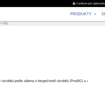
Centrum pro stahován
PRODUKTY
S
>
VDE
ě výrobků podle zákona o bezpečnosti výrobků (ProdSG) a zdravotnick