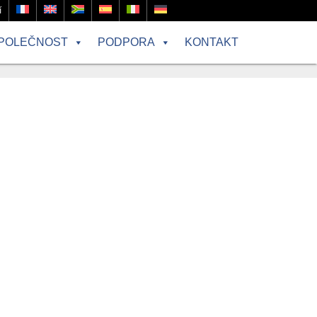
í
POLEČNOST
PODPORA
KONTAKT
ých výrobků podle zákona o zdravotnických výrobcích (MPG).