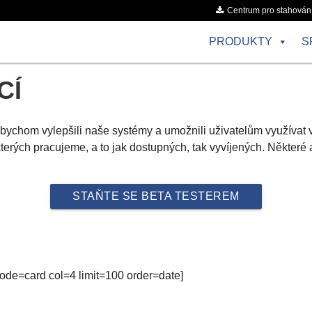
Centrum pro stahován
PRODUKTY
S
CÍ
abychom vylepšili naše systémy a umožnili uživatelům využívat 
terých pracujeme, a to jak dostupných, tak vyvíjených. Některé a
STAŇTE SE BETA TESTEREM
ode=card col=4 limit=100 order=date]