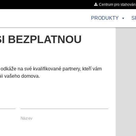
Centrum pro stahován
PRODUKTY
S
SI BEZPLATNOU
áže na své kvalifikované partnery, kteří vám
mii vašeho domova.
Název