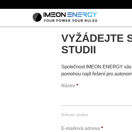
VYŽÁDEJTE 
STUDII
Společnost IMEON ENERGY vás odk
pomohou najít řešení pro autono
Název
*
Křestní jméno
E-mailová adresa
*