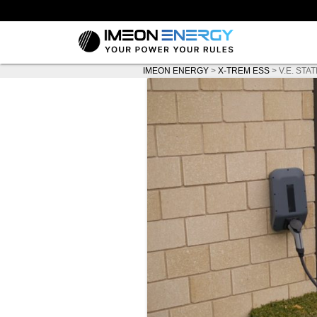
IMEON ENERGY
>
X-TREM ESS
>
V.E. STA