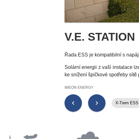
V.E. STATION
Řada ESS je kompatibilní s napáje
Solární energii z vaší instalace l
ke snížení špičkové spotřeby sítě 
IMEON ENERGY
chevron_left
chevron_right
X-Trem ESS