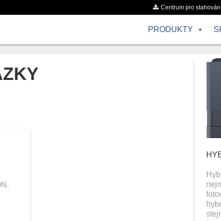
Centrum pro stahován
PRODUKTY
S
ÁZKY
HYB
Hybr
nejn
ON.
foto
hybr
ste