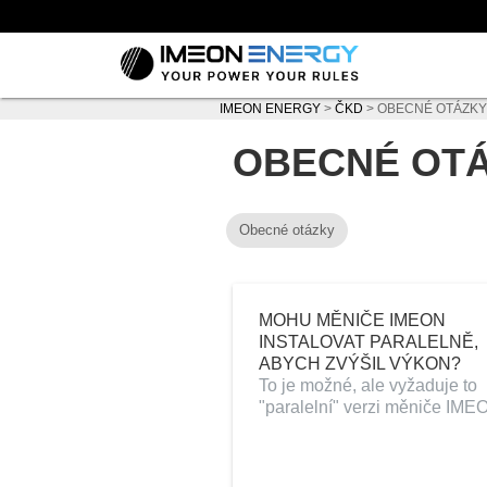
IMEON ENERGY
>
ČKD
>
OBECNÉ OTÁZKY
OBECNÉ OT
Obecné otázky
MOHU MĚNIČE IMEON
INSTALOVAT PARALELNĚ,
ABYCH ZVÝŠIL VÝKON?
To je možné, ale vyžaduje to
"paralelní" verzi měniče IME