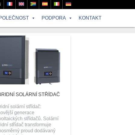
í
POLEČNOST
PODPORA
KONTAKT
RIDNÍ SOLÁRNÍ STŘÍDAČ
idní solární střídač:
ovější generace
voltaických střídačů. Solární
idní střídač transformuje
jnosměrný proud dodávaný