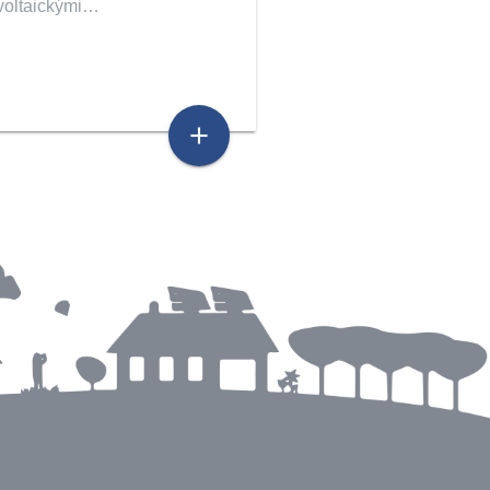
voltaickými…
add