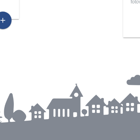
foto
add