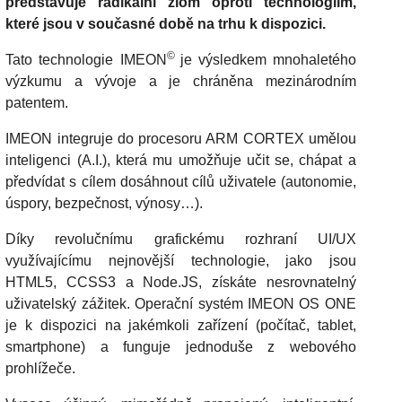
představuje radikální zlom oproti technologiím,
které jsou v současné době na trhu k dispozici.
©
Tato technologie IMEON
je výsledkem mnohaletého
výzkumu a vývoje a je chráněna mezinárodním
patentem.
IMEON integruje do procesoru ARM CORTEX umělou
inteligenci (A.I.), která mu umožňuje učit se, chápat a
předvídat s cílem dosáhnout cílů uživatele (autonomie,
úspory, bezpečnost, výnosy…).
Díky revolučnímu grafickému rozhraní UI/UX
využívajícímu nejnovější technologie, jako jsou
HTML5, CCSS3 a Node.JS, získáte nesrovnatelný
uživatelský zážitek. Operační systém IMEON OS ONE
je k dispozici na jakémkoli zařízení (počítač, tablet,
smartphone) a funguje jednoduše z webového
prohlížeče.