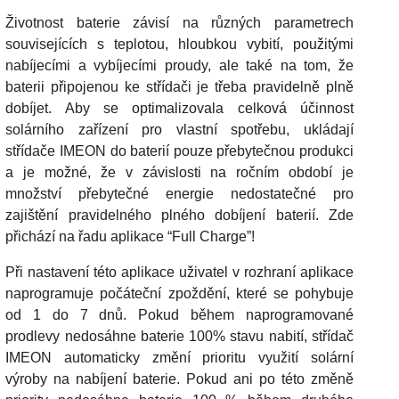
Životnost baterie závisí na různých parametrech
souvisejících s teplotou, hloubkou vybití, použitými
nabíjecími a vybíjecími proudy, ale také na tom, že
baterii připojenou ke střídači je třeba pravidelně plně
dobíjet. Aby se optimalizovala celková účinnost
solárního zařízení pro vlastní spotřebu, ukládají
střídače IMEON do baterií pouze přebytečnou produkci
a je možné, že v závislosti na ročním období je
množství přebytečné energie nedostatečné pro
zajištění pravidelného plného dobíjení baterií. Zde
přichází na řadu aplikace “Full Charge”!
Při nastavení této aplikace uživatel v rozhraní aplikace
naprogramuje počáteční zpoždění, které se pohybuje
od 1 do 7 dnů. Pokud během naprogramované
prodlevy nedosáhne baterie 100% stavu nabití, střídač
IMEON automaticky změní prioritu využití solární
výroby na nabíjení baterie. Pokud ani po této změně