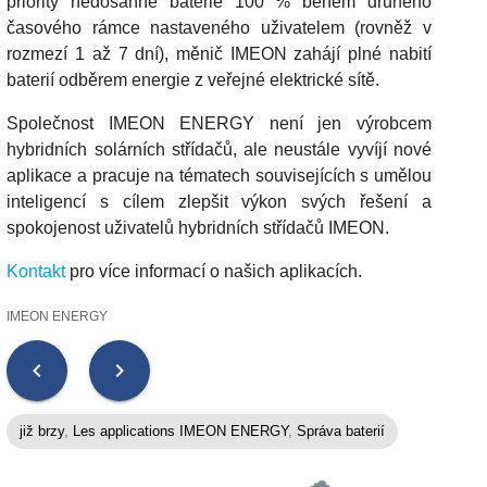
priority nedosáhne baterie 100 % během druhého
časového rámce nastaveného uživatelem (rovněž v
rozmezí 1 až 7 dní), měnič IMEON zahájí plné nabití
baterií odběrem energie z veřejné elektrické sítě.
Společnost IMEON ENERGY není jen výrobcem
hybridních solárních střídačů, ale neustále vyvíjí nové
aplikace a pracuje na tématech souvisejících s umělou
inteligencí s cílem zlepšit výkon svých řešení a
spokojenost uživatelů hybridních střídačů IMEON.
Kontakt
pro více informací o našich aplikacích.
IMEON ENERGY
chevron_left
chevron_right
již brzy
,
Les applications IMEON ENERGY
,
Správa baterií