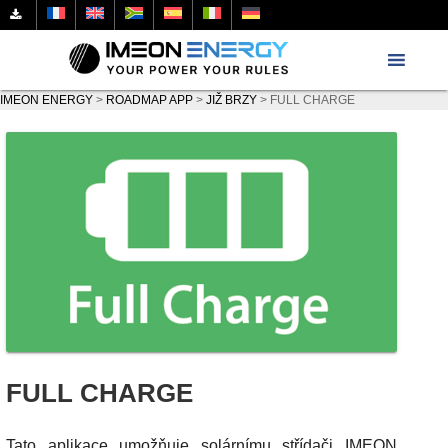
IMEON ENERGY
>
ROADMAP APP
>
JIŽ BRZY
>
FULL CHARGE
FULL CHARGE
Tato aplikace umožňuje solárnímu střídači IMEON