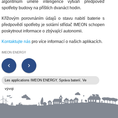
algoritmům umělé inteligence vytváří předpověď
spotřeby budovy na příštích dvanáct hodin.
Křížovým porovnáním údajů o stavu nabití baterie s
předpovědí spotřeby je solární střídač IMEON schopen
poskytnout informace o zbývající autonomii.
Kontaktujte nás
pro více informací o našich aplikacích.
IMEON ENERGY
chevron_left
chevron_right
Les applications IMEON ENERGY
,
Správa baterií
,
Ve
vývoji