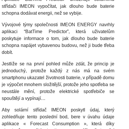
střídači IMEON vypočítat, jak dlouho bude baterie
schopna dodávat energii, než se vybije.
Vývojové týmy společnosti IMEON ENERGY navrhly
aplikaci “BatTime Predictor”, která uživatelům
poskytuje informace o tom, jak dlouho bude baterie
schopna napájet vybavenou budovu, než ji bude třeba
dobít.
Jestliže se na první pohled může zdát, že princip je
jednoduchý, protože každý z nás má na svém
smartphonu ukazatel životnosti baterie, v případě domu
je výpočet mnohem složitější, protože jeho spotřeba se
neustále mění, protože elektrické spotřebiče se
spouštějí a vypínají…
Aby solární střídač IMEON poskytl údaj, který
zohledňuje tento poslední bod, bere v úvahu údaje
aplikace « Forecast Consumption », která díky