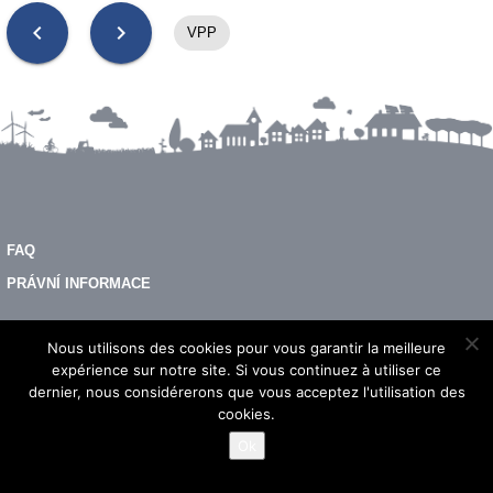
chevron_left
chevron_right
VPP
FAQ
PRÁVNÍ INFORMACE
Nous utilisons des cookies pour vous garantir la meilleure
© 2026 - Imeon Energy
expérience sur notre site. Si vous continuez à utiliser ce
dernier, nous considérerons que vous acceptez l'utilisation des
cookies.
Ok