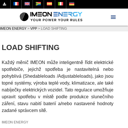
IMEON ENERGY
>
VPP
>
LOAD SHIFTING
LOAD SHIFTING
Každý měnič IMEON může inteligentně řídit elektrické
spotřebiče, jejichž spotřeba je nastavitelná nebo
pohyblivá (Shedableloads /Adjustableloads), jako jsou
topné systémy, výroba teplé vody, klimatizace, ale také
nabíječky elektrických vozidel. Tato regulace umožňuje
upravit spotřebu v místě podle produkce slunečního
záření, stavu nabití baterií a/nebo nastavené hodnoty
zadané správcem sítě.
IMEON ENERGY