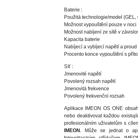
Baterie :
Použitá technologie/model (GEL, O
Možnost vypouštění pouze v noci
Možnost nabíjení ze sítě v závislo
Kapacita baterie
Nabíjecí a vybíjecí napětí a proud
Procento konce vypouštění s přítom
Síť :
Jmenovité napětí
Povolený rozsah napětí
Jmenovitá frekvence
Povolený frekvenční rozsah
Aplikace IMEON OS ONE obsahuje
nebo deaktivovat každou existují
profesionálním uživatelům s cíl
IMEON
. Může se jednat o apli
fotovoltaickým střídačem IME