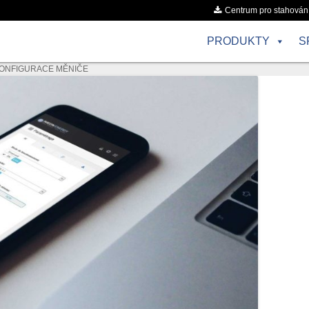
Centrum pro stahován
PRODUKTY
S
ONFIGURACE MĚNIČE