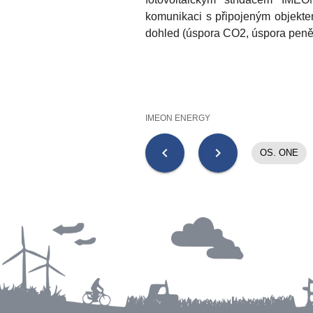
komunikaci s připojeným objekte
dohled (úspora CO2, úspora peně
IMEON ENERGY
chevron_left
chevron_right
OS. ONE