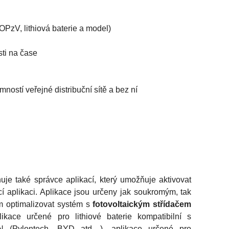
PzV, lithiová baterie a model)
sti na čase
ností veřejné distribuční sítě a bez ní
 také správce aplikací, který umožňuje aktivovat
cí aplikaci. Aplikace jsou určeny jak soukromým, tak
em optimalizovat systém s
fotovoltaickým střídačem
kace určené pro lithiové baterie kompatibilní s
ON (Pylontech, BYD atd…), aplikace určené pro