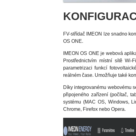
KONFIGURAC
FV-střídač IMEON lze snadno konf
OS ONE.
IMEON OS ONE je webová aplikace
Prostřednictvím místní sítě Wi
parametrizaci funkcí fotovoltai
reálném čase. Umožňuje také konfi
Díky integrovanému webovému se
připojeného zařízení (počítač, ta
systému (MAC OS, Windows, Linu
Chrome, Firefox nebo Opera.