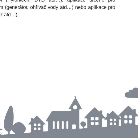
m (generátor, ohřívač vody atd…) nebo aplikace pro
z atd…).