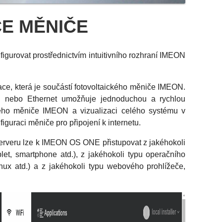
E MĚNIČE
igurovat prostřednictvím intuitivního rozhraní IMEON
, která je součástí fotovoltaického měniče IMEON.
-Fi nebo Ethernet umožňuje jednoduchou a rychlou
ckého měniče IMEON a vizualizaci celého systému v
guraci měniče pro připojení k internetu.
rveru lze k IMEON OS ONE přistupovat z jakéhokoli
blet, smartphone atd.), z jakéhokoli typu operačního
x atd.) a z jakéhokoli typu webového prohlížeče,