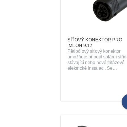
SÍŤOVÝ KONEKTOR PRO
IMEON 9.12
Pětipólový síťový konektor
umožňuje připojit solární stří
stávající nebo nové třífázové
elektrické instalaci. Se…