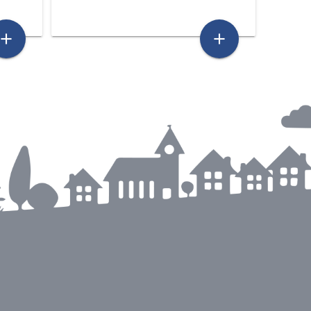
add
add