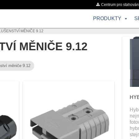
Centrum pro stahován
PRODUKTY
S
LUŠENSTVÍ MĚNIČE 9.12
VÍ MĚNIČE 9.12
nství měniče 9.12
HYB
Hybr
nejn
foto
hybr
ste