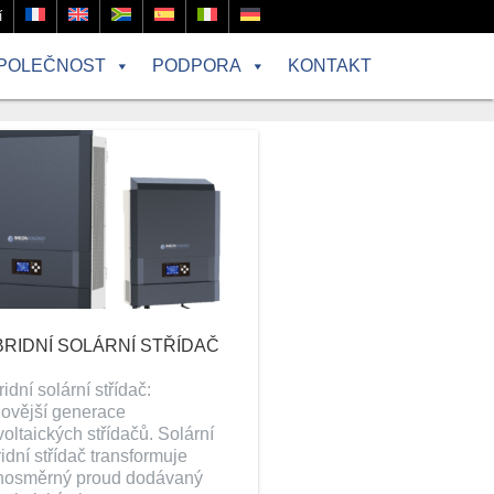
í
POLEČNOST
PODPORA
KONTAKT
RIDNÍ SOLÁRNÍ STŘÍDAČ
idní solární střídač:
ovější generace
voltaických střídačů. Solární
idní střídač transformuje
jnosměrný proud dodávaný