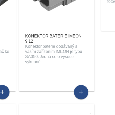
foto
KONEKTOR BATERIE IMEON
9.12
Konektor baterie dodávaný s
dač ke
vaším zařízením IMEON je typu
SA350. Jedná se o vysoce
výkonné…
add
add