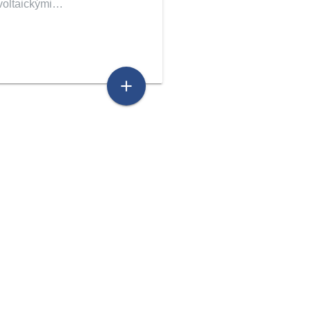
voltaickými…
add