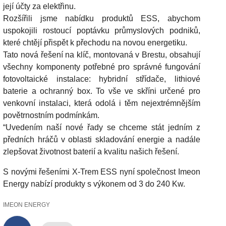
její účty za elektřinu.
Rozšířili jsme nabídku produktů ESS, abychom
uspokojili rostoucí poptávku průmyslových podniků,
které chtějí přispět k přechodu na novou energetiku.
Tato nová řešení na klíč, montovaná v Brestu, obsahují
všechny komponenty potřebné pro správné fungování
fotovoltaické instalace: hybridní střídače, lithiové
baterie a ochranný box. To vše ve skříni určené pro
venkovní instalaci, která odolá i těm nejextrémnějším
povětrnostním podmínkám.
“Uvedením naší nové řady se chceme stát jedním z
předních hráčů v oblasti skladování energie a nadále
zlepšovat životnost baterií a kvalitu našich řešení.
S novými řešeními X-Trem ESS nyní společnost Imeon
Energy nabízí produkty s výkonem od 3 do 240 Kw.
IMEON ENERGY