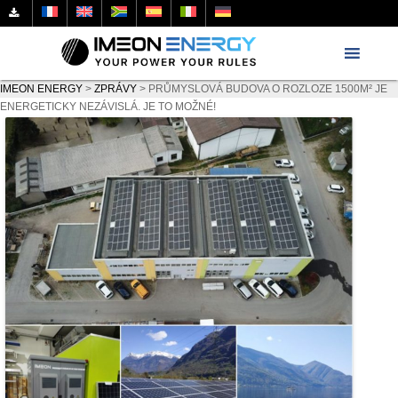
IMEON ENERGY
>
ZPRÁVY
>
PRŮMYSLOVÁ BUDOVA O ROZLOZE 1500M² JE
ENERGETICKY NEZÁVISLÁ. JE TO MOŽNÉ!