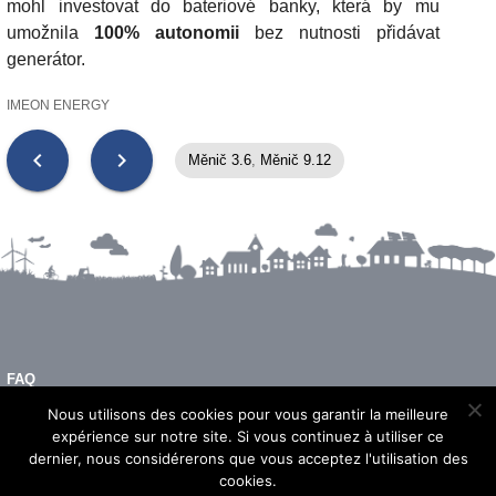
mohl investovat do bateriové banky, která by mu
umožnila
100% autonomii
bez nutnosti přidávat
generátor.
IMEON ENERGY
chevron_left
chevron_right
Měnič 3.6
,
Měnič 9.12
FAQ
PRÁVNÍ INFORMACE
Nous utilisons des cookies pour vous garantir la meilleure
expérience sur notre site. Si vous continuez à utiliser ce
dernier, nous considérerons que vous acceptez l'utilisation des
cookies.
© 2026 - Imeon Energy