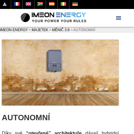
IMEON ENERGY
>
MAJETEK
>
MĚNIČ 3.6
>
AUTONOMNÍ
AUTONOMNÍ
Díky své
“otevřené” architektuře
dávají hybridní