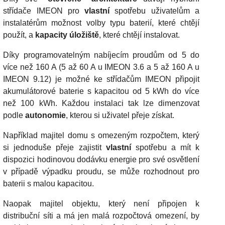
střídače IMEON pro
vlastní
spotřebu uživatelům a
instalatérům možnost volby typu baterií, které chtějí
použít, a
kapacity úložiště
, které chtějí instalovat.
Díky programovatelným nabíjecím proudům od 5 do
více než 160 A (5 až 60 A u IMEON 3.6 a 5 až 160 A u
IMEON 9.12) je možné ke střídačům IMEON připojit
akumulátorové baterie s kapacitou od 5 kWh do více
než 100 kWh. Každou instalaci tak lze dimenzovat
podle
autonomie
, kterou si uživatel přeje získat.
Například majitel domu s omezeným rozpočtem, který
si jednoduše přeje zajistit
vlastní
spotřebu a mít k
dispozici hodinovou dodávku energie pro své osvětlení
v případě výpadku proudu, se může rozhodnout pro
baterii s malou kapacitou.
Naopak majitel objektu, který není připojen k
distribuční síti a má jen malá rozpočtová omezení, by