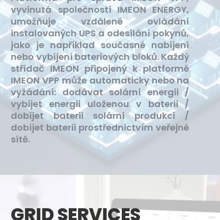
vyvinutá společností IMEON ENERGY,
umožňuje vzdálené ovládání
instalovaných UPS a odesílání pokynů,
jako je například současné nabíjení
nebo vybíjení bateriových bloků. Každý
střídač IMEON připojený k platformě
IMEON VPP může automaticky nebo na
vyžádání: dodávat solární energii /
vybíjet energii uloženou v baterii /
dobíjet baterii solární produkcí /
dobíjet baterii prostřednictvím veřejné
sítě.
GRID SERVICES