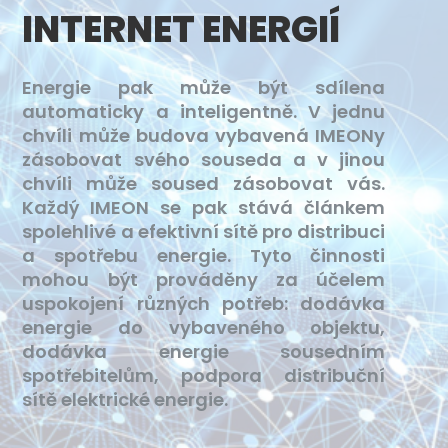
INTERNET ENERGIÍ
Energie pak může být sdílena
automaticky a inteligentně. V jednu
chvíli může budova vybavená IMEONy
zásobovat svého souseda a v jinou
chvíli může soused zásobovat vás.
Každý IMEON se pak stává článkem
spolehlivé a efektivní sítě pro distribuci
a spotřebu energie. Tyto činnosti
mohou být prováděny za účelem
uspokojení různých potřeb: dodávka
energie do vybaveného objektu,
dodávka energie sousedním
spotřebitelům, podpora distribuční
sítě elektrické energie.