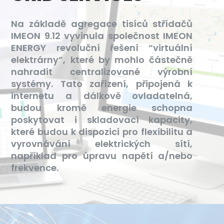
Na základě agregace tisíců střídačů
IMEON 9.12 vyvinula společnost IMEON
ENERGY revoluční řešení “virtuální
elektrárny”, které by mohlo částečně
nahradit centralizované výrobní
systémy. Tato zařízení, připojená k
internetu a dálkově ovladatelná,
budou kromě energie schopna
poskytovat i skladovací kapacity,
které budou k dispozici pro flexibilitu a
vyrovnávání elektrických sítí,
například pro úpravu napětí a/nebo
frekvence.