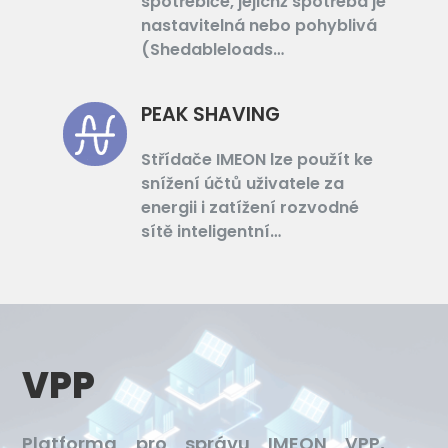
spotřebiče, jejichž spotřeba je
nastavitelná nebo pohyblivá
(Shedableloads…
PEAK SHAVING
Střídače IMEON lze použít ke
snížení účtů uživatele za
energii i zatížení rozvodné
sítě inteligentní…
VPP
Platforma pro správu IMEON VPP,